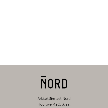
Arkitektfirmaet Nord
Hobrovej 42C, 3. sal