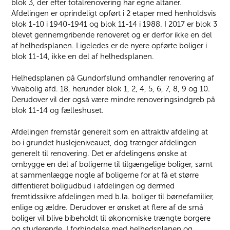
blok 3, der efter totalrenovering har egne altaner.
Afdelingen er oprindeligt opført i 2 etaper med henholdsvis
blok 1-10 i 1940-1941 og blok 11-14 i 1988. I 2017 er blok 3
blevet gennemgribende renoveret og er derfor ikke en del
af helhedsplanen. Ligeledes er de nyere opførte boliger i
blok 11-14, ikke en del af helhedsplanen.
Helhedsplanen på Gundorfslund omhandler renovering af
Vivabolig afd. 18, herunder blok 1, 2, 4, 5, 6, 7, 8, 9 og 10.
Derudover vil der også være mindre renoveringsindgreb på
blok 11-14 og fælleshuset.
Afdelingen fremstår generelt som en attraktiv afdeling at
bo i grundet huslejeniveauet, dog trænger afdelingen
generelt til renovering. Det er afdelingens ønske at
ombygge en del af boligerne til tilgængelige boliger, samt
at sammenlægge nogle af boligerne for at få et større
diffentieret boligudbud i afdelingen og dermed
fremtidssikre afdelingen med b.la. boliger til børnefamilier,
enlige og ældre. Derudover er ønsket at flere af de små
boliger vil blive bibeholdt til økonomiske trængte borgere
og studerende. I forbindelse med helhedsplanen og