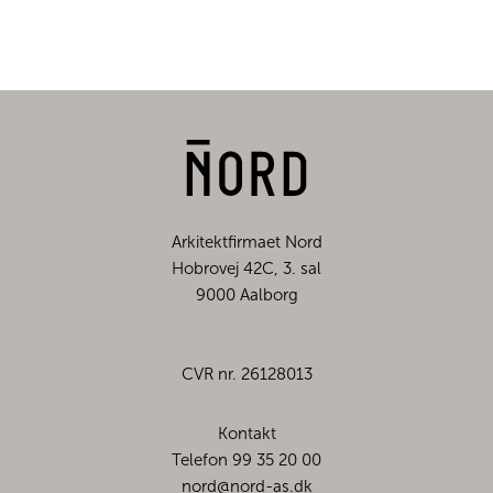
Arkitektfirmaet Nord
Hobrovej 42C, 3. sal
9000 Aalborg
CVR nr. 26128013
Kontakt
Telefon 99 35 20 00
nord@nord-as.dk