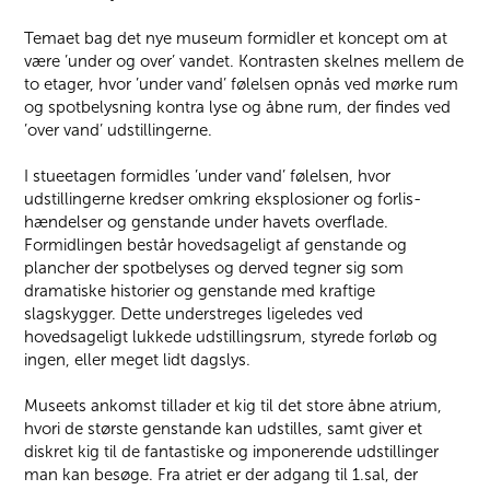
Temaet bag det nye museum formidler et koncept om at
være ’under og over’ vandet. Kontrasten skelnes mellem de
to etager, hvor ’under vand’ følelsen opnås ved mørke rum
og spotbelysning kontra lyse og åbne rum, der findes ved
’over vand’ udstillingerne.
I stueetagen formidles ’under vand’ følelsen, hvor
udstillingerne kredser omkring eksplosioner og forlis-
hændelser og genstande under havets overflade.
Formidlingen består hovedsageligt af genstande og
plancher der spotbelyses og derved tegner sig som
dramatiske historier og genstande med kraftige
slagskygger. Dette understreges ligeledes ved
hovedsageligt lukkede udstillingsrum, styrede forløb og
ingen, eller meget lidt dagslys.
Museets ankomst tillader et kig til det store åbne atrium,
hvori de største genstande kan udstilles, samt giver et
diskret kig til de fantastiske og imponerende udstillinger
man kan besøge. Fra atriet er der adgang til 1.sal, der