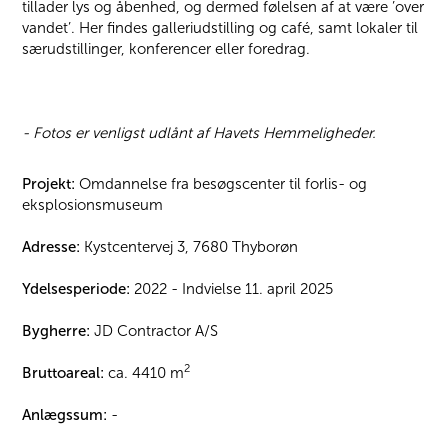
tillader lys og åbenhed, og dermed følelsen af at være ’over
vandet’. Her findes galleriudstilling og café, samt lokaler til
særudstillinger, konferencer eller foredrag.
- Fotos er venligst udlånt af Havets Hemmeligheder.
Projekt:
Omdannelse fra besøgscenter til forlis- og
eksplosionsmuseum
Adresse:
Kystcentervej 3, 7680 Thyborøn
Ydelsesperiode:
2022 - Indvielse 11. april 2025
Bygherre:
JD Contractor A/S
2
Bruttoareal:
ca. 4410 m
Anlægssum:
-